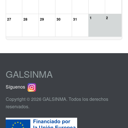
1
2
27
28
29
30
31
GALSINMA
Síguenos
Copyright © 2026 GALSINMA. Todos los derechos
reservados.