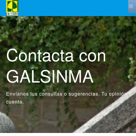
≡
Contacta con
GALSINMA
Envíanos tus consultas o sugerencias. Tu opinión
cuenta.