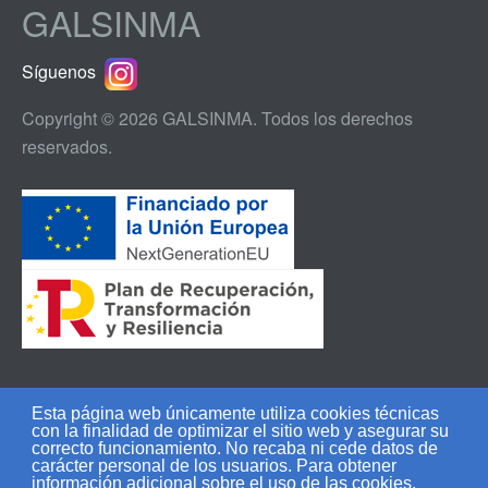
GALSINMA
Síguenos
Copyright © 2026 GALSINMA. Todos los derechos
reservados.
Esta página web únicamente utiliza cookies técnicas
con la finalidad de optimizar el sitio web y asegurar su
Aviso legal
|
Política de privacidad
|
Política de
correcto funcionamiento. No recaba ni cede datos de
carácter personal de los usuarios. Para obtener
cookies
información adicional sobre el uso de las cookies,