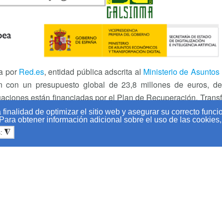
a por
Red.es
, entidad pública adscrita al
Ministerio de Asuntos
entan con un presupuesto global de 23,8 millones de euros, 
tuaciones están financiadas por el Plan de Recuperación, Trans
 de Digitalización de Pymes 2021-2025, cuya cuarta medida d
finalidad de optimizar el sitio web y asegurar su correcto func
 Para obtener información adicional sobre el uso de las cookies
s:
◮
 843 93 94
Aviso legal