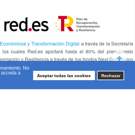
 Económicos y Transformación Digital
a través de la Secretaría
de los cuales Red.es aportará hasta el 80% del presupuesto
formación y Resiliencia a través de los fondos Next Generation
el eje de actuación «Digitalización básica para las PYME’s,
ionamiento. No
, acceda a
Aceptar todas las cookies
Rechazar
|
Política de privacidad
|
Política de cookies