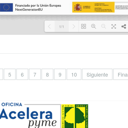
1/1
Cargando PDF 100% ...
5
6
7
8
9
10
Siguiente
Fina