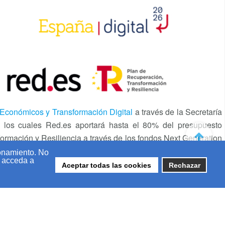
 Económicos y Transformación Digital
a través de la Secretaría
de los cuales Red.es aportará hasta el 80% del presupuesto
formación y Resiliencia a través de los fondos Next Generation
el eje de actuación «Digitalización básica para las PYME’s,
ionamiento. No
, acceda a
Aceptar todas las cookies
Rechazar