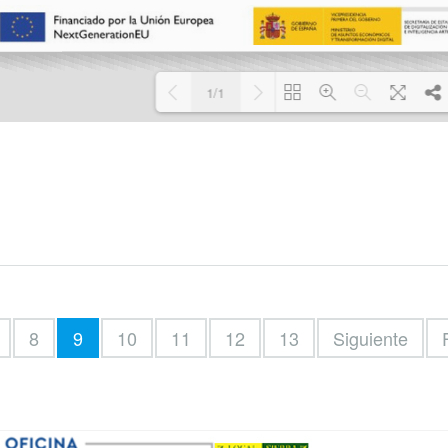
1/1
Cargando PDF 100% ...
8
9
10
11
12
13
Siguiente