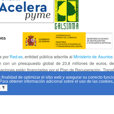
a por
Red.es
, entidad pública adscrita al
Ministerio de Asuntos
entan con un presupuesto global de 23,8 millones de euros, 
tuaciones están financiadas por el Plan de Recuperación, Trans
 de Digitalización de Pymes 2021-2025, cuya cuarta medida d
finalidad de optimizar el sitio web y asegurar su correcto func
 Para obtener información adicional sobre el uso de las cookies
s:
◮
 843 93 94